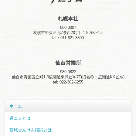
札幌本社
060-0007
札幌市中央区北7条西20丁目1-8 SKビル
tel：011-621-3800
仙台営業所
980-0822
仙台市青葉区立町1-3広瀬通東武ビル7F(旧名称：広瀬通KKビル)
tel: 022-302-6255
ホーム
道コンとは
宮城ぜんけん模試とは