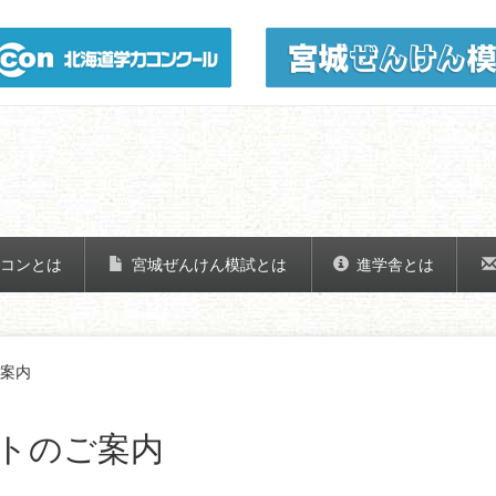
コンとは
宮城ぜんけん模試とは
進学舎とは
案内
トのご案内