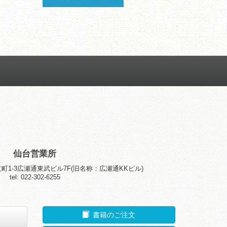
仙台営業所
町1-3広瀬通東武ビル7F(旧名称：広瀬通KKビル)
tel: 022-302-6255
書籍のご注文