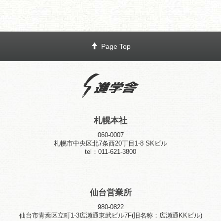
Page Top
札幌本社
060-0007
札幌市中央区北7条西20丁目1-8 SKビル
tel：011-621-3800
仙台営業所
980-0822
仙台市青葉区立町1-3広瀬通東武ビル7F(旧名称：広瀬通KKビル)